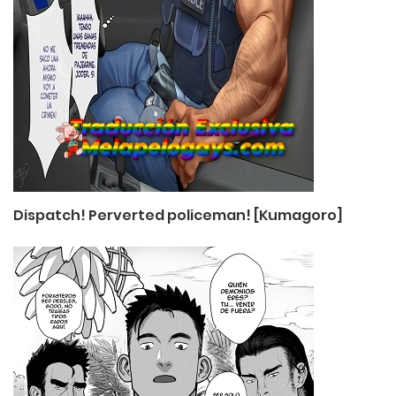
Dispatch! Perverted policeman! [Kumagoro]