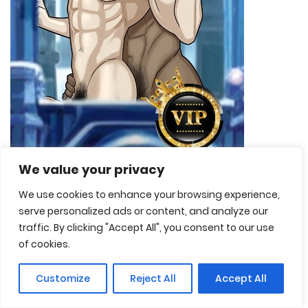
We value your privacy
We use cookies to enhance your browsing experience,
serve personalized ads or content, and analyze our
Mako x Tonraq [Creedo]
traffic. By clicking "Accept All", you consent to our use
of cookies.
Página 1 de 2
1
2
»
Customize
Reject All
Accept All