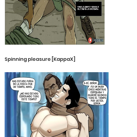
Spinning pleasure [KappaX]