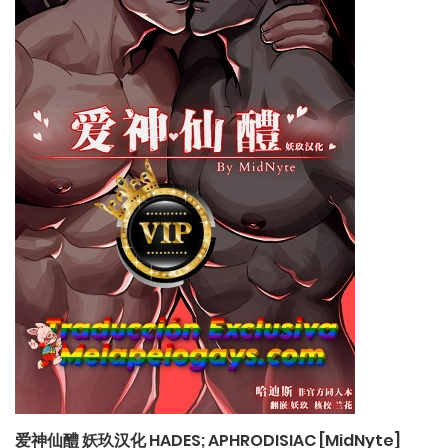
爱神仙醴 妖玖汉化 HADES; APHRODISIAC [MidNyte]