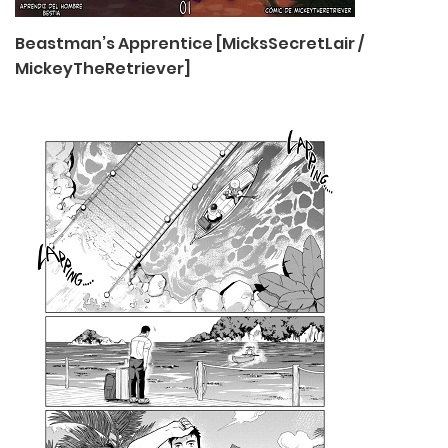
Beastman’s Apprentice [MicksSecretLair /
MickeyTheRetriever]