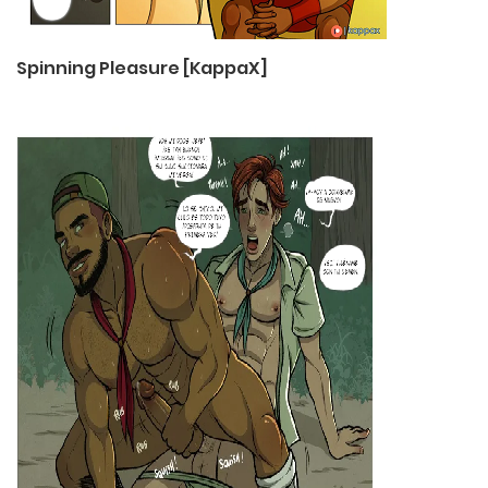
Spinning Pleasure [KappaX]