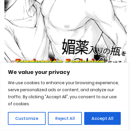
We value your privacy
We use cookies to enhance your browsing experience,
serve personalized ads or content, and analyze our
Rei no Heya de Touhyou Sareta 138 dake Biyaku Iri
traffic. By clicking "Accept All", you consent to our use
no Bin o Sannin ni Nomaseru Erobon 2
of cookies.
[Nounaihokan (K. K usako)]
Customize
Reject All
Accept All