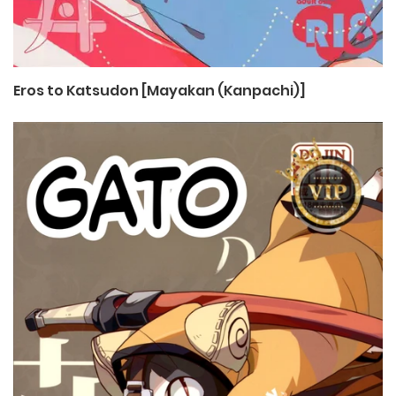
Eros to Katsudon [Mayakan (Kanpachi)]