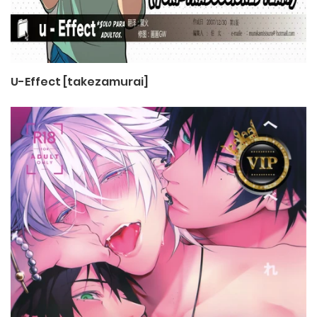
U-Effect [takezamurai]