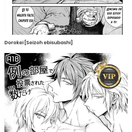
Dorokei [Seizoh ebisubashi]