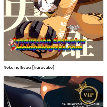
Neko no Eiyuu [harusuke]