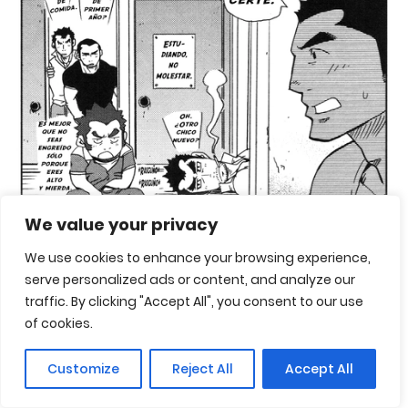
We value your privacy
We use cookies to enhance your browsing experience,
serve personalized ads or content, and analyze our
traffic. By clicking "Accept All", you consent to our use
of cookies.
¡Ah si, el apartamento de iwaki para ti! [Matsu
Customize
Reject All
Accept All
Takeshi]