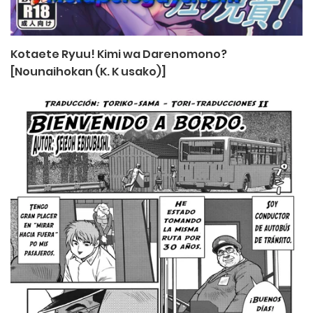
Kotaete Ryuu! Kimi wa Darenomono?
[Nounaihokan (K. K usako)]