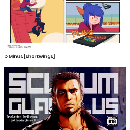
D Minus [shortwings]