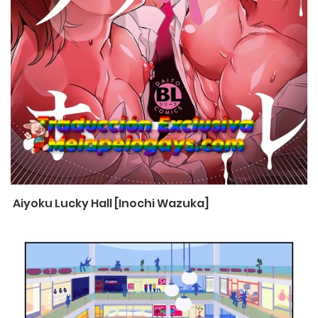
Aiyoku Lucky Hall [Inochi Wazuka]