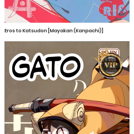
Eros to Katsudon [Mayakan (Kanpachi)]