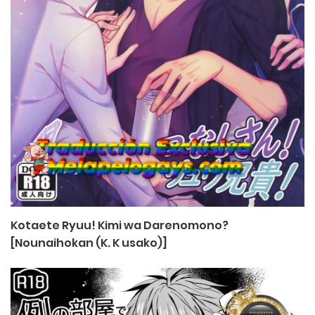
Kotaete Ryuu! Kimi wa Darenomono?
[Nounaihokan (K. K usako)]