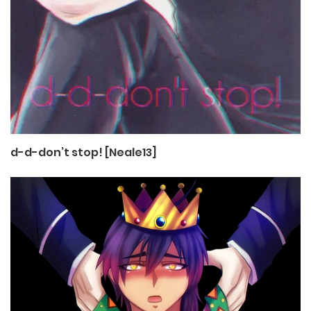
d-d-don’t stop! [Neale13]