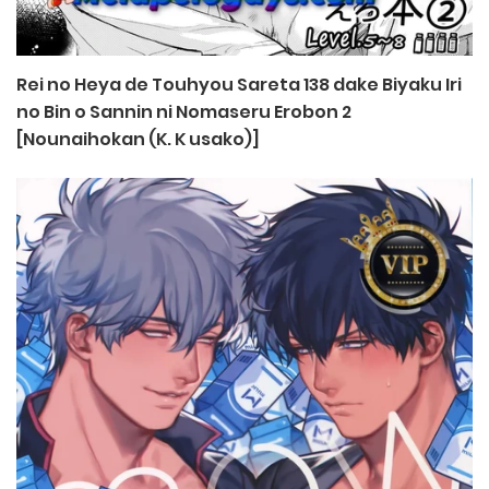
Rei no Heya de Touhyou Sareta 138 dake Biyaku Iri
no Bin o Sannin ni Nomaseru Erobon 2
[Nounaihokan (K. K usako)]