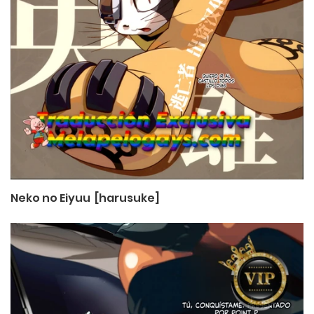
Neko no Eiyuu [harusuke]