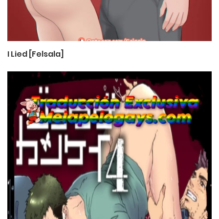
I Lied [Felsala]