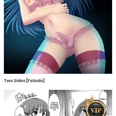
Two Sides [Felsala]