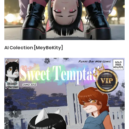
AI Colection [MeyBeKity]