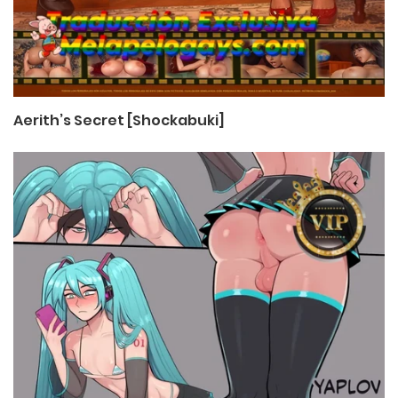
Aerith’s Secret [Shockabuki]