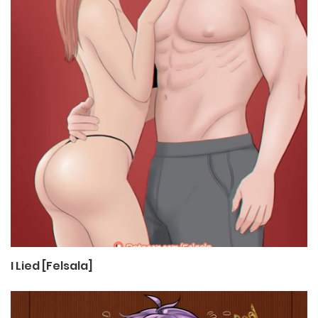
I Lied [Felsala]