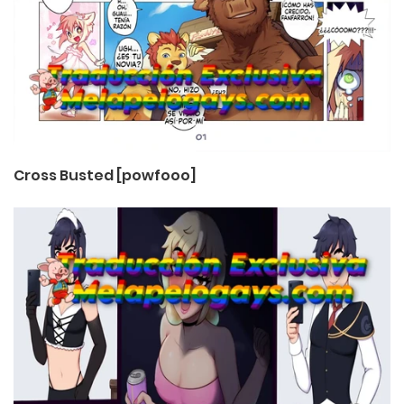
Cross Busted [powfooo]