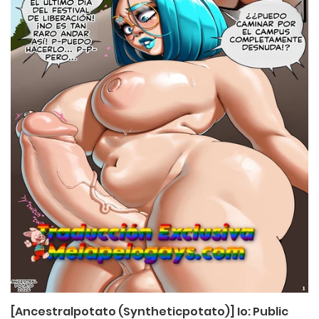
[Ancestralpotato (Syntheticpotato)] Io: Public