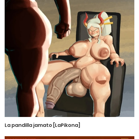
La pandilla jamato [LaPikona]