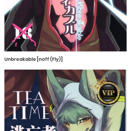
Unbreakable [noff (Fly)]