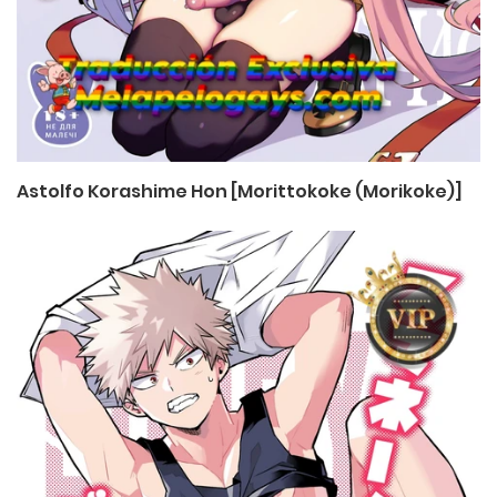
Astolfo Korashime Hon [Morittokoke (Morikoke)]