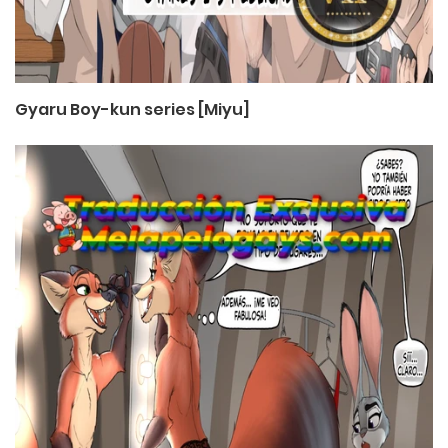
Gyaru Boy-kun series [Miyu]