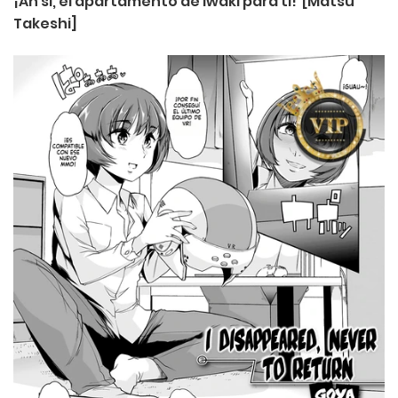
¡Ah si, el apartamento de iwaki para ti! [Matsu
Takeshi]