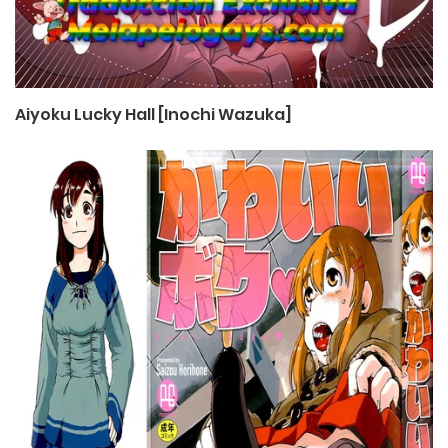
Aiyoku Lucky Hall [Inochi Wazuka]