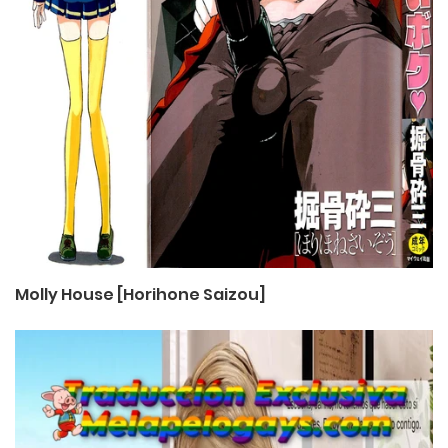
Molly House [Horihone Saizou]