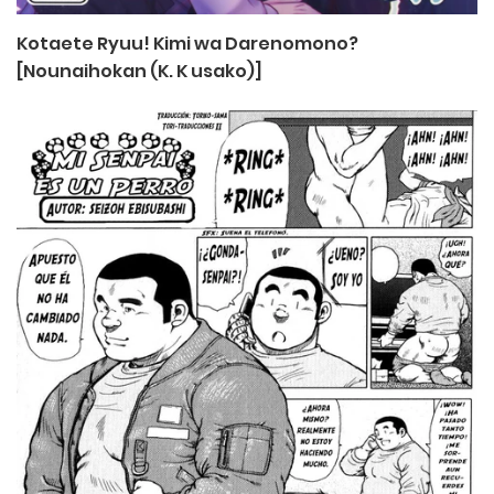
Kotaete Ryuu! Kimi wa Darenomono?
[Nounaihokan (K. K usako)]