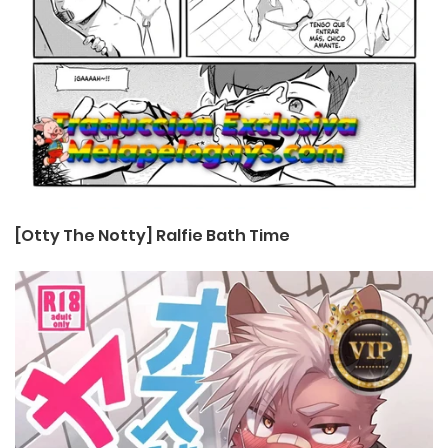
[Otty The Notty] Ralfie Bath Time