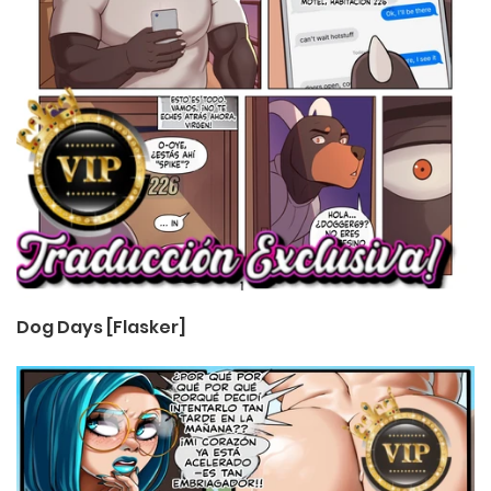
Dog Days [Flasker]