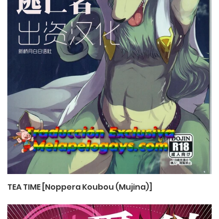
TEA TIME [Noppera Koubou (Mujina)]