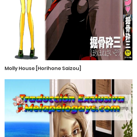
Molly House [Horihone Saizou]