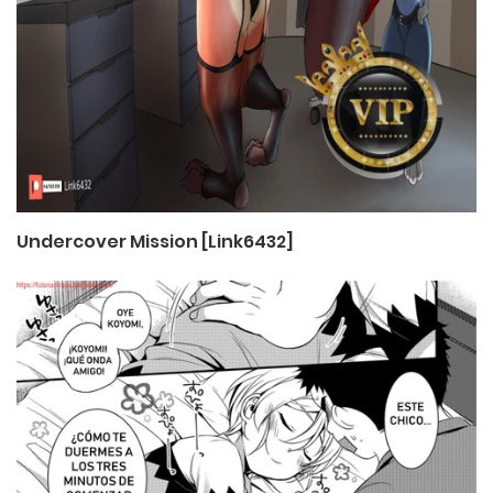
Undercover Mission [Link6432]