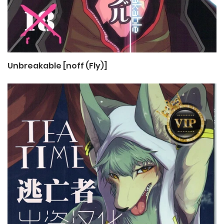
Unbreakable [noff (Fly)]