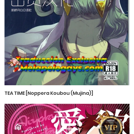
TEA TIME [Noppera Koubou (Mujina)]