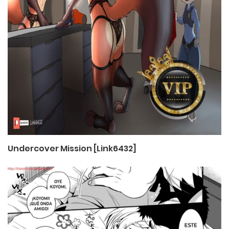
Undercover Mission [Link6432]