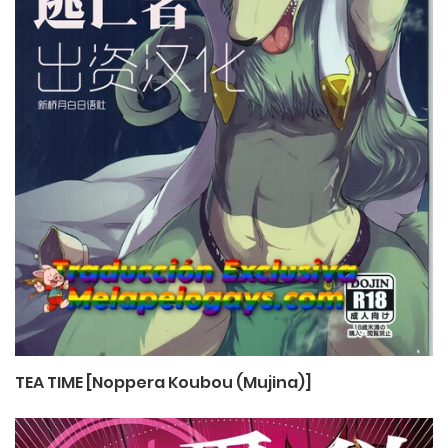
TEA TIME [Noppera Koubou (Mujina)]