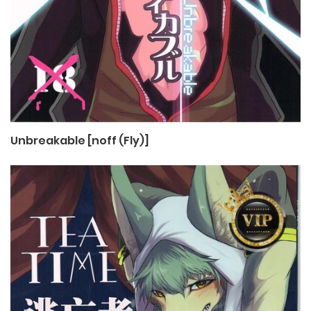
Unbreakable [noff (Fly)]