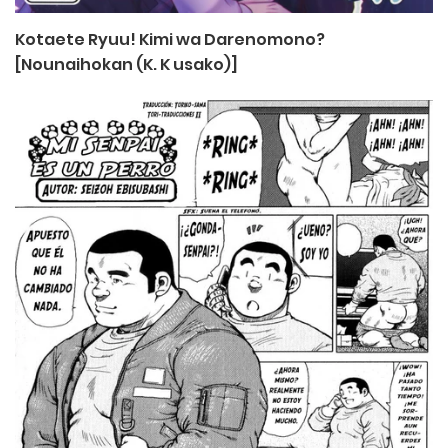
Kotaete Ryuu! Kimi wa Darenomono?
[Nounaihokan (K. K usako)]