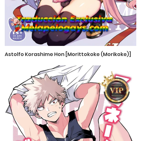
Astolfo Korashime Hon [Morittokoke (Morikoke)]