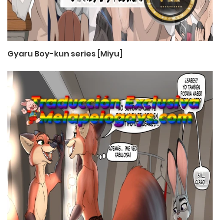
Gyaru Boy-kun series [Miyu]