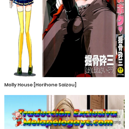
Molly House [Horihone Saizou]