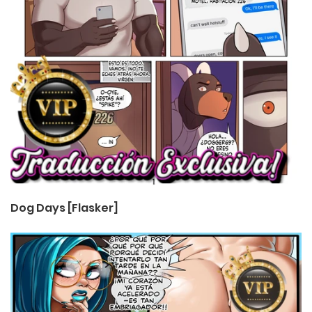
Dog Days [Flasker]