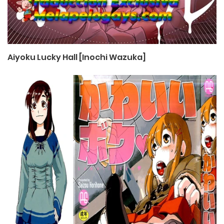
Aiyoku Lucky Hall [Inochi Wazuka]