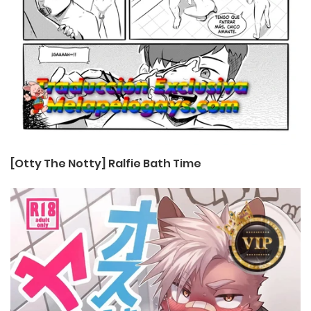
[Otty The Notty] Ralfie Bath Time