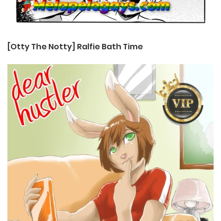
[Otty The Notty] Ralfie Bath Time