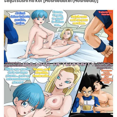
Seijutsushi no Koi [Hoshiedatei (Hoshieda)]