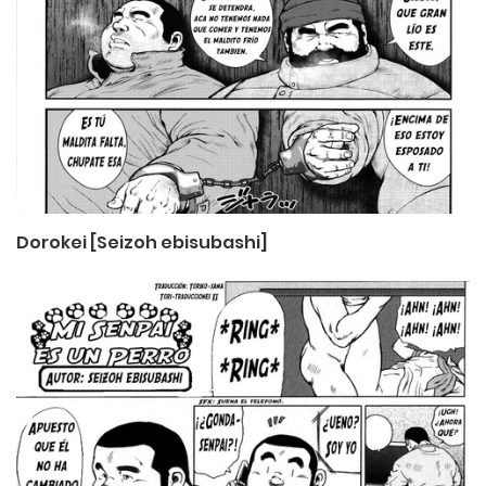
Dorokei [Seizoh ebisubashi]