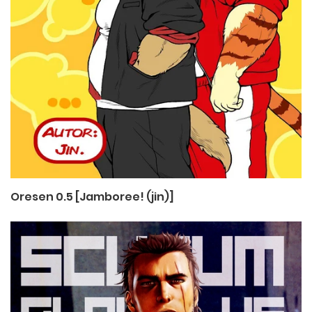
Oresen 0.5 [Jamboree! (jin)]