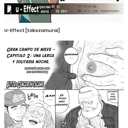
U-Effect [takezamurai]