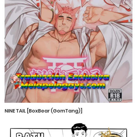
NINE TAIL [BoxBear (GomTang)]