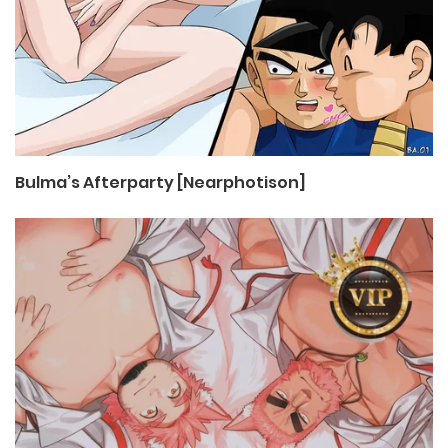
Bulma’s Afterparty [Nearphotison]