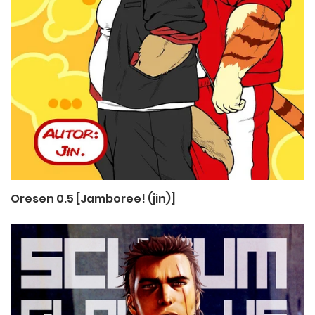
Oresen 0.5 [Jamboree! (jin)]