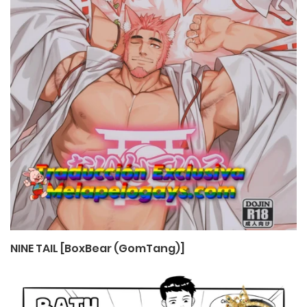
NINE TAIL [BoxBear (GomTang)]