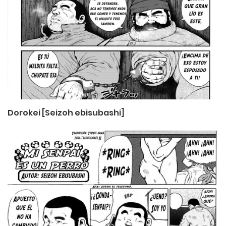
Dorokei [Seizoh ebisubashi]