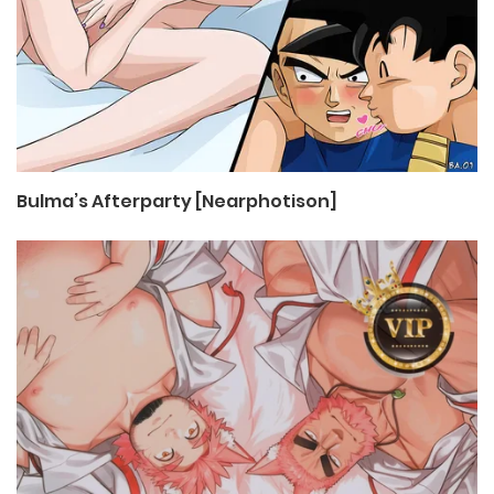
Bulma’s Afterparty [Nearphotison]