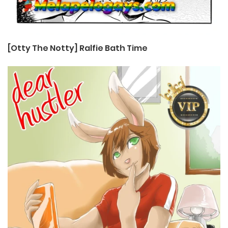
[Otty The Notty] Ralfie Bath Time