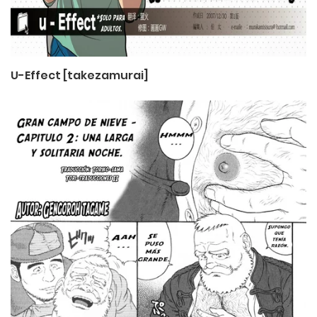
U-Effect [takezamurai]