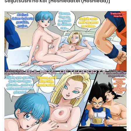
Seijutsushi no Koi [Hoshiedatei (Hoshieda)]