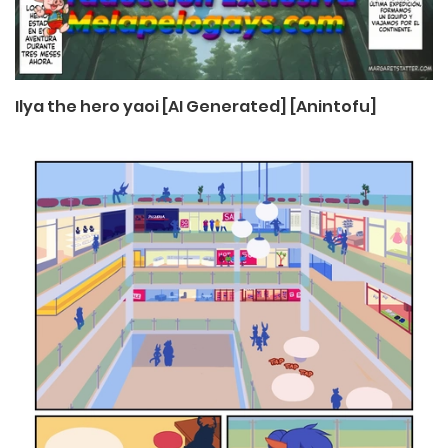
Ilya the hero yaoi [AI Generated] [Anintofu]