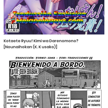
Kotaete Ryuu! Kimi wa Darenomono?
[Nounaihokan (K. K usako)]