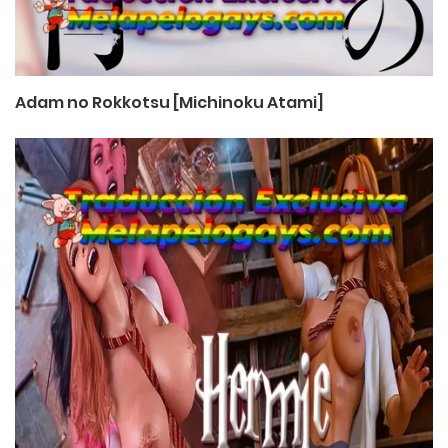
Adam no Rokkotsu [Michinoku Atami]