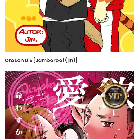
Oresen 0.5 [Jamboree! (jin)]